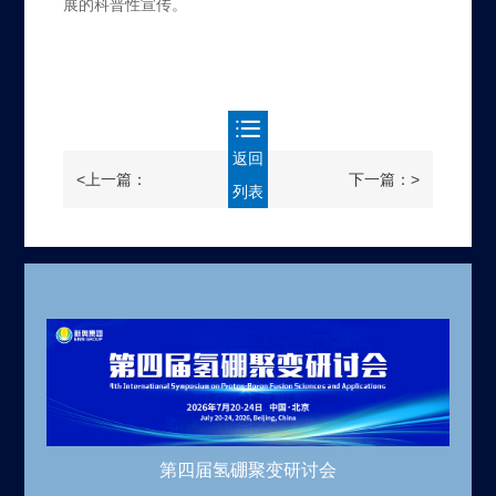
展的科普性宣传。
返回
<上一篇：
下一篇：>
列表
第四届氢硼聚变研讨会