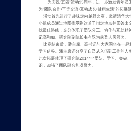
为庆祝“五四”运动95周年，进一步激发青年员
为“团队合作•平等交流•互动成长•健康生活”的拓展
活动首先进行了趣味定向越野比赛，邀请清华大学
小组成员通过地图指示到达若干指定地点并回答出
找最佳路线，充分体现了团队分工、协作与互助精
记高和如、研究院副院长韦有双为获奖人员颁奖。
比赛结束后，潘主席、高书记与大家围坐在一起利
学习借鉴。潘主席还分享了自己从入伍到工作的人生
此次拓展体现了研究院2014年“团队、学习、突
识，加强了团队融合和凝聚力。