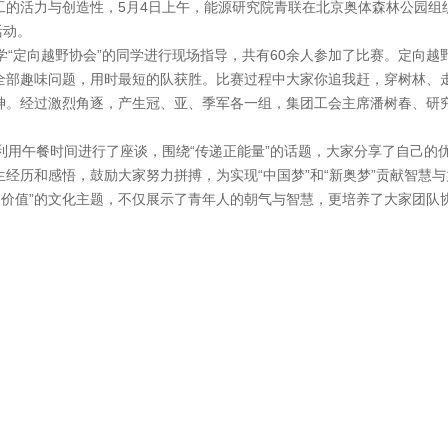
工的活力与创造性，5月4日上午，能源研究院青联在北京奥体森林公园组
活动。
“定向越野协会”的同学进行现场指导，共有60余人参加了比赛。定向越
全部趣味问题，用时最短的队获胜。比赛过程中大家你追我赶，穿树林、
神。经过激烈角逐，产生冠、亚、季军各一组，集团工会主席潘树春、研
用午餐时间进行了座谈，围绕“传递正能量”的话题，大家分享了自己的
经历和感悟，鼓励大家努力拼搏，为实现“中国梦”和“新奥梦”贡献智慧与
破、价值”的文化主题，不仅展示了青年人的朝气与智慧，更培养了大家团队