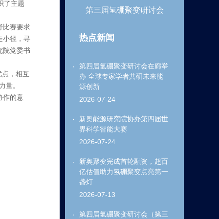
织了主题
第三届氢硼聚变研讨会
野比赛要求
热点新闻
走小径，寻
究院党委书
第四届氢硼聚变研讨会在廊举
优点，相互
办 全球专家学者共研未来能
力量。
源创新
协作的意
2026-07-24
新奥能源研究院协办第四届世
界科学智能大赛
2026-07-24
新奥聚变完成首轮融资，超百
亿估值助力氢硼聚变点亮第一
盏灯
2026-07-13
第四届氢硼聚变研讨会（第三